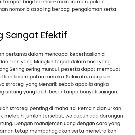
 tempat bagi bermain-main; ini merupakan
an nomor bisa saling berbagi pengalaman serta
 Sangat Efektif
an pertama dalam mencapai keberhasilan di
an tren yang Mungkin terjadi dalam hasil yang
ang Sering sering muncul, peserta dapat membuat
atkan kesempatan mereka. Selain itu, menjauhi
ya strategi yang Menarik sebab apabila angka
ng untung yang lebih besar tanpa banyak saingan.
ah strategi penting di maha 4d. Pemain dianjurkan
 melebihi jumlah tersebut, walaupun ada dorongan
untung. Dengan manajemen uang dengan cara yang
alaman tetap membahagiakan serta menetralkan