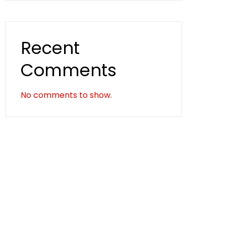
Recent
Comments
No comments to show.