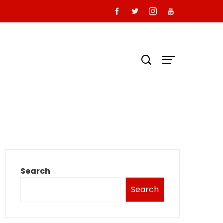
Search
Search