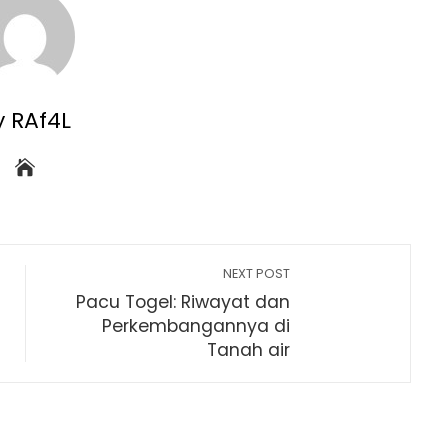
y RAf4L
NEXT POST
Pacu Togel: Riwayat dan
Perkembangannya di
Tanah air