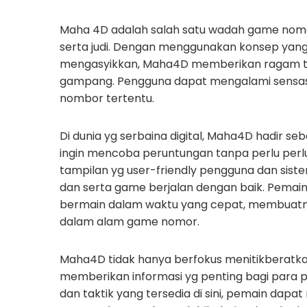
Maha 4D adalah salah satu wadah game nomor
serta judi. Dengan menggunakan konsep yan
mengasyikkan, Maha4D memberikan ragam ti
gampang. Pengguna dapat mengalami sensas
nombor tertentu.
Di dunia yg serbaina digital, Maha4D hadir se
ingin mencoba peruntungan tanpa perlu perlu
tampilan yg user-friendly pengguna dan sist
dan serta game berjalan dengan baik. Pemai
bermain dalam waktu yang cepat, membuatn
dalam alam game nomor.
Maha4D tidak hanya berfokus menitikberatk
memberikan informasi yg penting bagi par
dan taktik yang tersedia di sini, pemain dapat