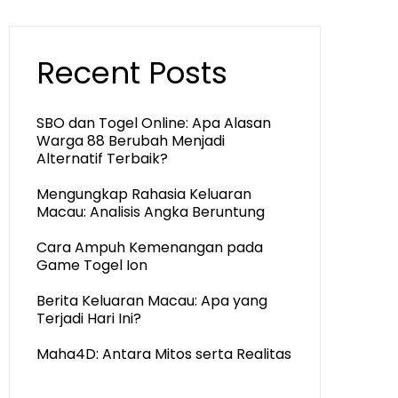
Recent Posts
SBO dan Togel Online: Apa Alasan
Warga 88 Berubah Menjadi
Alternatif Terbaik?
Mengungkap Rahasia Keluaran
Macau: Analisis Angka Beruntung
Cara Ampuh Kemenangan pada
Game Togel Ion
Berita Keluaran Macau: Apa yang
Terjadi Hari Ini?
Maha4D: Antara Mitos serta Realitas